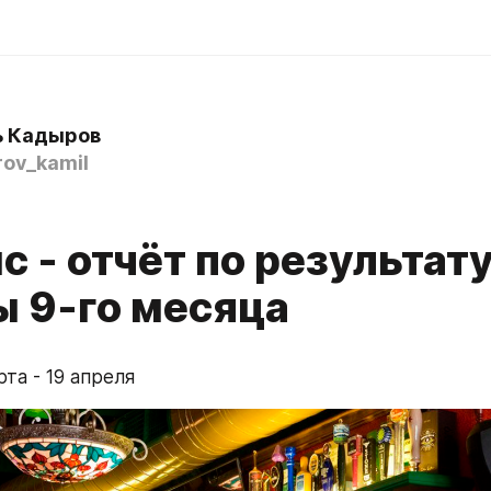
ь Кадыров
ov_kamil
 - отчёт по результат
ы 9-го месяца
та - 19 апреля