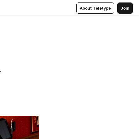
About Teletype
Join
у