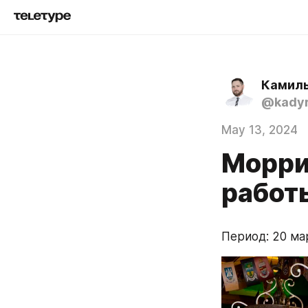
Камил
@kadyr
May 13, 2024
Моррис
работ
Период: 20 мар