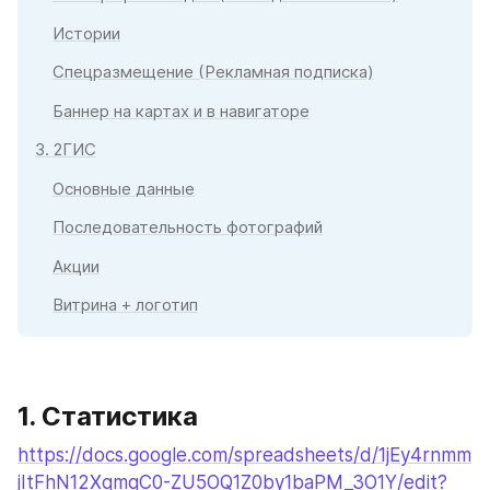
Истории
Спецразмещение (Рекламная подписка)
Баннер на картах и в навигаторе
3. 2ГИС
Основные данные
Последовательность фотографий
Акции
Витрина + логотип
1. Статистика
https://docs.google.com/spreadsheets/d/1jEy4rnmm
jItFhN12XqmgC0-ZU5OQ1Z0by1baPM_3O1Y/edit?