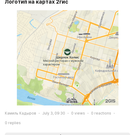
Логотип на картах 2гис
Камиль Кадыров
July 3, 09:30
0
views
0
reactions
0
replies