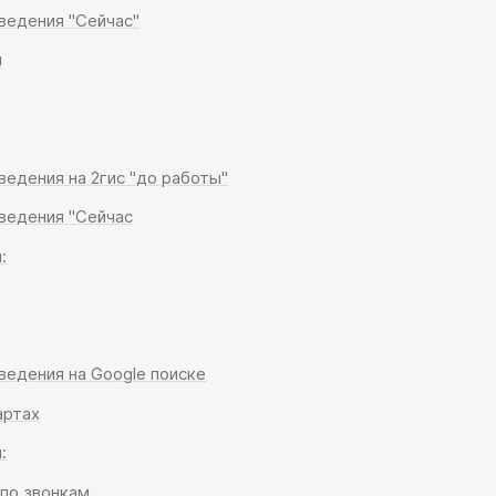
ведения "Сейчас"
и
ведения на 2гис "до работы"
ведения "Сейчас
:
ведения на Google поиске
артах
:
 по звонкам