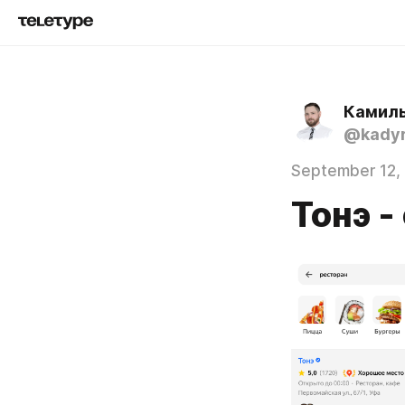
Камил
@kadyr
September 12,
Тонэ -