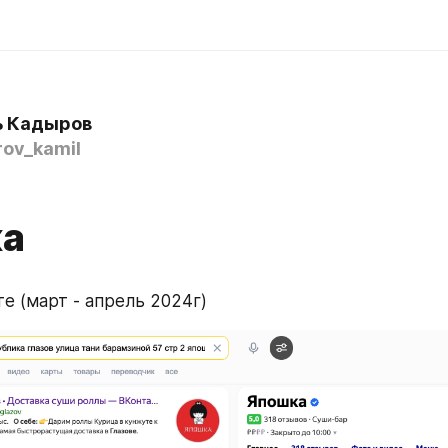
ь Кадыров
ov_kamil
а
е (март - апрель 2024г)